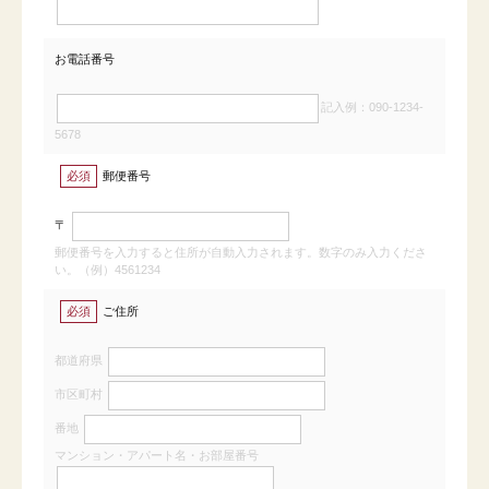
お電話番号
記入例：090-1234-
5678
必須
郵便番号
〒
郵便番号を入力すると住所が自動入力されます。数字のみ入力くださ
い。（例）4561234
必須
ご住所
都道府県
市区町村
番地
マンション・アパート名・お部屋番号