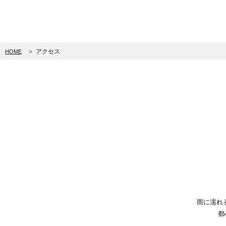
＞
アクセス
HOME
雨に濡れ
都