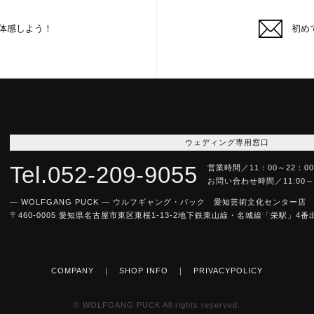
体感しよう！
初め
ウェディング専用窓口
Tel.052-209-9055
営業時間／11：00～22：
お問い合わせ時間／11:00
― WOLFGANG PUCK ― ウルフギャング・パック 愛知芸術文化センター店
〒460-0005 愛知県名古屋市東区東桜1-13-2
地下鉄東山線・名城線「栄駅」4番
COMPANY
｜
SHOP INFO
｜
PRIVACYPOLICY
© WOLFGANG PUCK All rights reserved.